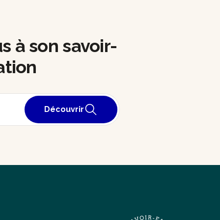
us à son savoir-
ation
Découvrir