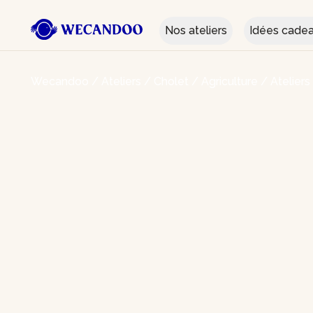
Nos ateliers
Idées cade
Wecandoo
/
Ateliers
/
Cholet
/
Agriculture
/
Ateliers