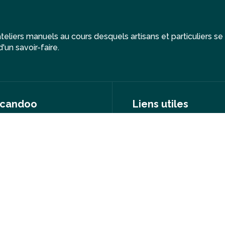
eliers manuels au cours desquels artisans et particuliers se
'un savoir-faire.
candoo
Liens utiles
e mission
FAQ
partenaires
Presse
indre notre équipe
Espace Artisan
nir artisan Wecandoo
Moyens de paieme