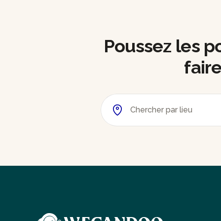
Poussez les por
fair