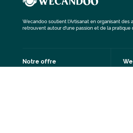
Wecandoo soutient l'Artisanat en organisant des at
retrouvent autour d'une passion et de la pratique d
Notre offre
We
Par savoir-faire
Notr
Par ville
Nos 
Par création
Rejo
Nos options cadeaux
Deve
Wecandoo en France