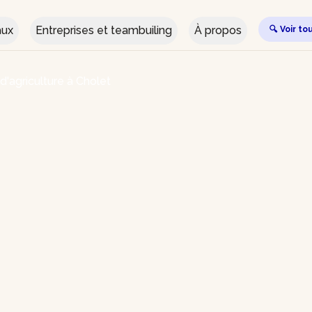
aux
Entreprises et teambuiling
À propos
🔍 Voir to
 d'agriculture à Cholet