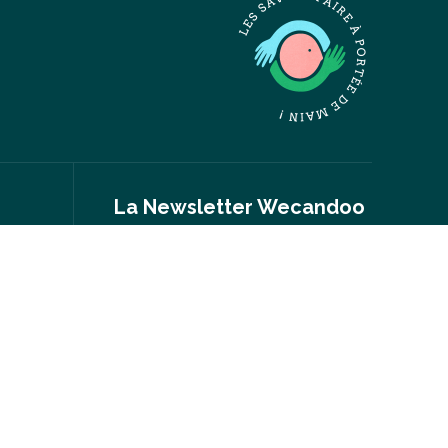
La Newsletter Wecandoo
Nouvelles expériences, conseils inspirés,
portraits inspirants, actus, événements…
S'inscrire
nt
Suivez-nous