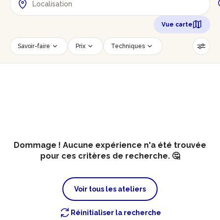
Vue carte
Savoir-faire
Prix
Techniques
Date
Créneau horaire
Nombre de personnes
Âge des participants
Accessible PMR
Réinitialiser les filtres
Dommage ! Aucune expérience n'a été trouvée
pour ces critères de recherche. 🤔
Voir tous les ateliers
Réinitialiser la recherche