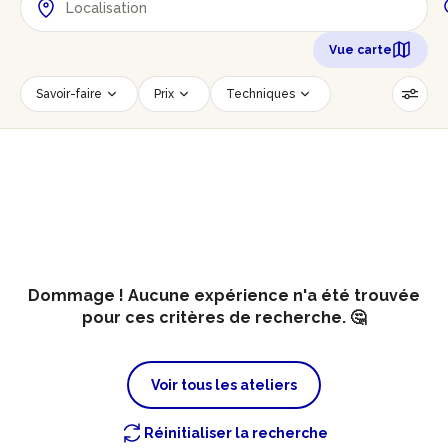
Vue carte
Savoir-faire
Prix
Techniques
Date
Créneau horaire
Nombre de personnes
Âge des participants
Accessible PMR
Réinitialiser les filtres
Dommage ! Aucune expérience n'a été trouvée
pour ces critères de recherche. 🤔
Voir tous les ateliers
Réinitialiser la recherche