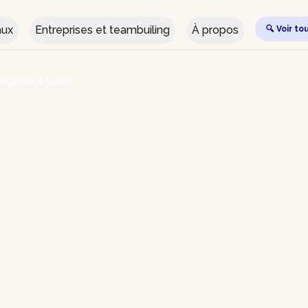
aux
Entreprises et teambuiling
À propos
🔍 Voir to
végétal à Caen