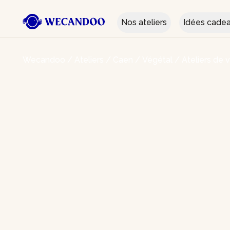
Nos ateliers
Idées cade
Wecandoo
/
Ateliers
/
Caen
/
Végétal
/
Ateliers de 