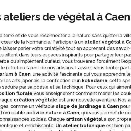
ateliers de végétal à Caen
a terre et de vous reconnecter à la nature sans quitter la vi
 cœur de la Normandie. Participer à un
atelier végétal à C
de laisser parler votre créativité tout en apprenant des savoir
ueillent dans leurs espaces inspirants pour partager leur pa
herbe ou simplement curieux, vous trouverez forcément l'ex
 le reflet du talent de nos artisans. Laissez-vous tenter par
rarium à Caen
, une activité fascinante qui vous apprendra l
r les arts japonais, la confection d'un
kokedama
, cette sp
s séduire par sa poésie et sa technique. Pour ceux qui aimen
ition florale
vous enseigneront comment marier les couleu
 Chaque
création végétale
est une nouvelle aventure. Nos a
larges, comme un véritable
stage de jardinage à Caen
pour 
ne formidable
activité nature à Caen
, qui vous permet de c
 connaissances solides. Chaque
artisan végétal
a son propre 
hentique et enrichissante. Un
atelier botanique
est bien plu