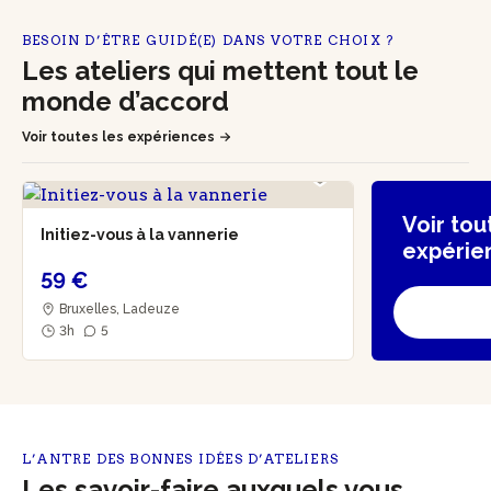
BESOIN D’ÊTRE GUIDÉ(E) DANS VOTRE CHOIX ?
Les ateliers qui mettent tout le
monde d’accord
Voir toutes les expériences
Voir tou
Initiez-vous à la vannerie
expérie
59 €
Bruxelles, Ladeuze
3h
5
L’ANTRE DES BONNES IDÉES D’ATELIERS
Les savoir-faire auxquels vous