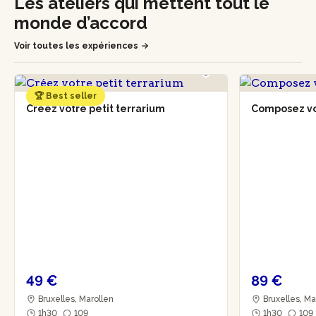
Les ateliers qui mettent tout le
monde d’accord
Voir toutes les expériences
🏆 Best seller
Créez votre petit terrarium
Composez vo
49 €
89 €
Bruxelles, Marollen
Bruxelles, Ma
1h30
109
1h30
109