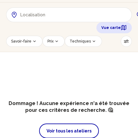
Vue carte
Savoir-faire
Prix
Techniques
Date
Créneau horaire
Nombre de personnes
Âge des participants
Accessible PMR
Réinitialiser les filtres
Dommage ! Aucune expérience n'a été trouvée
pour ces critères de recherche. 🤔
Voir tous les ateliers