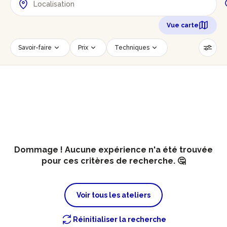
Vue carte
Savoir-faire
Prix
Techniques
Date
Créneau horaire
Nombre de personnes
Âge des participants
Accessible PMR
Réinitialiser les filtres
Dommage ! Aucune expérience n'a été trouvée
pour ces critères de recherche. 🤔
Voir tous les ateliers
Réinitialiser la recherche