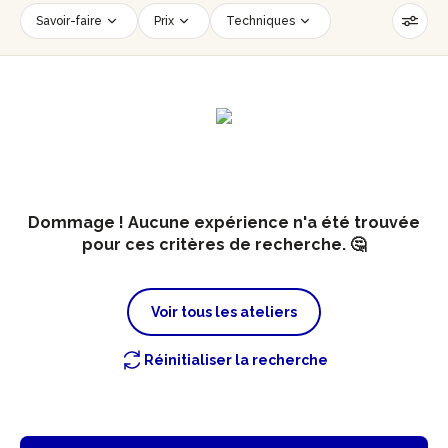
Savoir-faire
Prix
Techniques
Date
Créneau horaire
Nombre de personnes
Âge des participants
Accessible PMR
Réinitialiser les filtres
Dommage ! Aucune expérience n'a été trouvée
pour ces critères de recherche. 🤔
Voir tous les ateliers
Réinitialiser la recherche