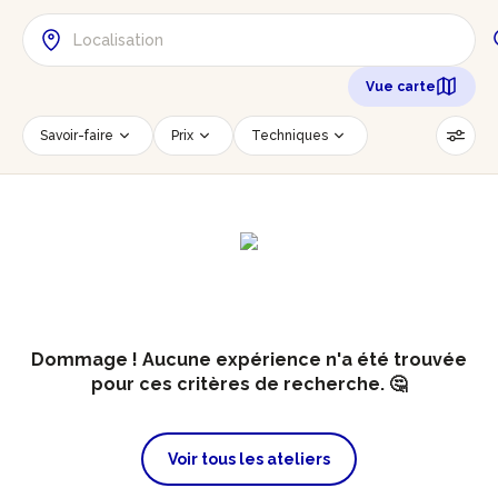
Vue carte
Savoir-faire
Prix
Techniques
Date
Créneau horaire
Nombre de personnes
Âge des participants
Accessible PMR
Réinitialiser les filtres
Dommage ! Aucune expérience n'a été trouvée
pour ces critères de recherche. 🤔
Voir tous les ateliers