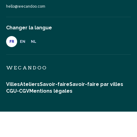
hello@wecandoo.com
Changer la langue
FR
EN
NL
WECANDOO
Villes
Ateliers
Savoir-faire
Savoir-faire par villes
CGU-CGV
Mentions légales