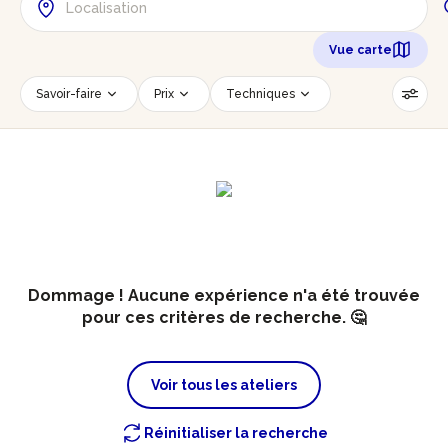
Vue carte
Savoir-faire
Prix
Techniques
Date
Créneau horaire
Nombre de personnes
Âge des participants
Accessible PMR
Réinitialiser les filtres
Dommage ! Aucune expérience n'a été trouvée
pour ces critères de recherche. 🤔
Voir tous les ateliers
Réinitialiser la recherche