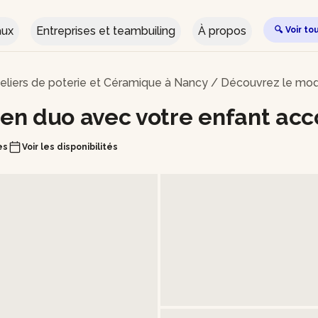
aux
Entreprises et teambuiling
À propos
🔍 Voir to
eliers de poterie et Céramique à Nancy
/
Découvrez le mod
en duo avec votre enfant ac
es
Voir les disponibilités