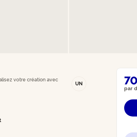
70
alisez votre création avec
UN
par 
t