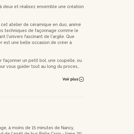
à deux et réalisez ensemble une création
cet atelier de céramique en duo, animé
tes techniques de façonnage comme le
t l'univers fascinant de l'argile. Que
r est une belle occasion de créer à
ur façonner un petit bol, une coupelle, ou
our vous guider tout au long du processus
décontractée et conviviale, parfaite pour
Voir plus
 création en choisissant des couleurs
aillage et de la cuisson de vos pièces.
écupérer vos œuvres et les admirer chez
t les groupes sont limités à deux duos pour
nrichissante pour chaque parent et
ange, à moins de 15 minutes de Nancy,
de l'arrêt de bus Belle Croix - ligne 21).