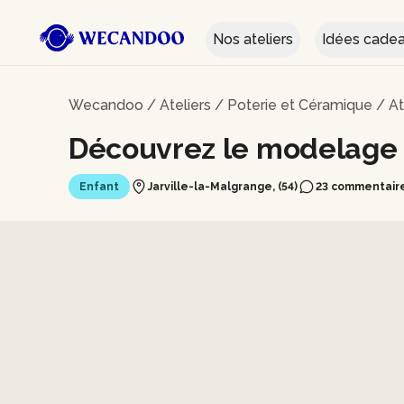
Nos ateliers
Idées cade
Wecandoo
/
Ateliers
/
Poterie et Céramique
/
At
Découvrez le modelage 
Enfant
Jarville-la-Malgrange, (54)
23 commentair