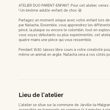
ATELIER DUO PARENT-ENFANT: Pour cet atelier, venez 
! Un binôme adulte-enfant de choc 😃
Partagez un moment unique avec votre enfant lors de 
par Natacha. Ensemble, vous apprendrez les différen
pincé, la plaque ou encore le colombin, tout en exploran
vous soyez débutants ou plus expérimentés, cet atelie
quatre mains une pièce qui vous ressemble.
Pendant 1h30, laissez libre cours à votre créativité po
même un animal en argile. Natacha sera à vos côtés p
et vous donner ses meilleurs conseils. L'ambiance est 
partager un moment complice avec votre enfant.
À la fin de la séance, vous pourrez personnaliser votre
pour la décoration. Natacha s'occupera ensuite de l'ém
Environ trois semaines plus tard, vous pourrez venir r
vous !
Lieu de l'atelier
Cet atelier est ouvert aux enfants à partir de 7 ans, e
un accompagnement personnalisé et une expérience e
L'atelier se situe sur la commune de Jarville-la-Malgr
enfant.
accessible en transports en commun (à 3 minutes à pied 