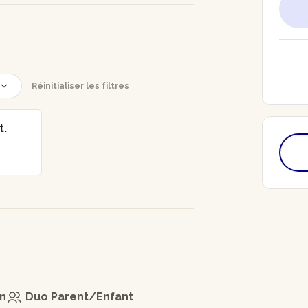
Réinitialiser les filtres
t.
on
Duo Parent/Enfant