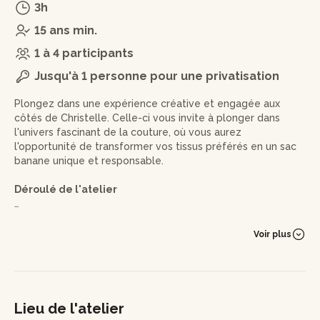
3h
15 ans min.
1 à 4 participants
Jusqu'à 1 personne pour une privatisation
Plongez dans une expérience créative et engagée aux
côtés de Christelle. Celle-ci vous invite à plonger dans
l'univers fascinant de la couture, où vous aurez
l'opportunité de transformer vos tissus préférés en un sac
banane unique et responsable.
Déroulé de l'atelier
•
Accueil et introduction :
Christelle vous accueille
chaleureusement et vous présente le projet du jour :
Voir plus
upcycler vos propres tissus pour leur offrir une nouvelle vie
sous forme d’un sac banane personnalisé. Recevez le
patron et une fiche explicative détaillée pour vous
accompagner tout au long de la création.
Lieu de l'atelier
•
Prise en main de la machine à coudre :
avant de