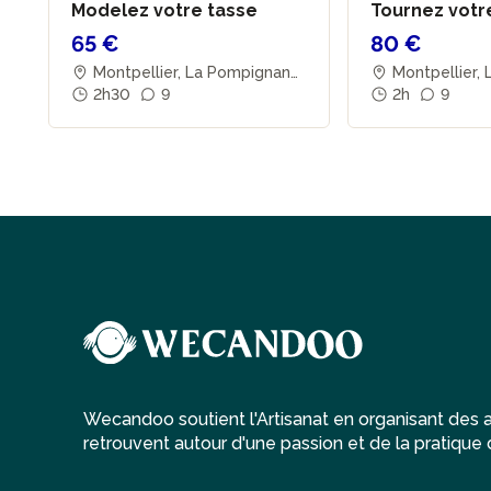
Modelez votre tasse
Tournez votr
65 €
80 €
Montpellier, La Pompignane
Montpellier,
2h30
9
2h
9
Wecandoo soutient l'Artisanat en organisant des at
retrouvent autour d'une passion et de la pratique d