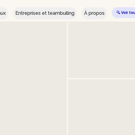
aux
Entreprises et teambuiling
À propos
🔍 Voir to