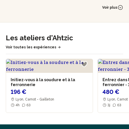
unique sur mesure, où l'art, le design et la séduction des
matières nobles, se conjuguent pour donner naissance au
Voir plus
plaisir mystique de la création.
Laissez-vous porter par la volupté, la force et le caractère
de ses objets en acier et vivez un moment unique de
transmission et de passion à ses côtés !
Les ateliers d'Ahtzic
Voir toutes les expériences
Initiez-vous à la soudure et à la
Entrez dans 
ferronnerie
ferronnier - 
196 €
480 €
Lyon, Carnot - Gailleton
Lyon, Carnot 
4h
63
3j
63