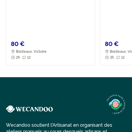
80 €
80 €
Bordeaux, Victoire
Bordeaux, Vi
2h
12
3h
12
Wecandoo soutient l'Artisanat en organisant des
ateliers manuels au cours desquels artisans et