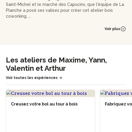
Saint-Michel et le marché des Capucins, que l'équipe de La
Planche a posé ses valises pour créer cet atelier bois
coworking.
Maxime, Yann, Valentin et Arthur vous accueillent avec
Voir plus
beaucoup de joie lors d'un moment unique avec leur
équipe, pour vous transmettre leur savoir-faire : menuiserie
ou ébénisterie ouverts à tous les niveaux. Formés aux
métiers du bois, ils partagent un savoir-faire technique et
une approche sensible du travail manuel, dans un cadre
Les ateliers de Maxime, Yann,
d’apprentissage accessible et concret.
Valentin et Arthur
Entre matière première de qualité et technique
Voir toutes les expériences
traditionnelle, Maxime, Yann et Arthur vous livreront tous les
secrets de leur métier. Lancez-vous et vivez une
expérience incroyable à leurs côtés, vous ne le regretterez
pas !
Creusez votre bol au tour à bois
Fabriquez v