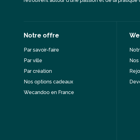
retrouvent autour d'une passion et de la pratique d
Notre offre
We
Par savoir-faire
Notr
Par ville
Nos 
Par création
Rejo
Nos options cadeaux
Deve
Wecandoo en France