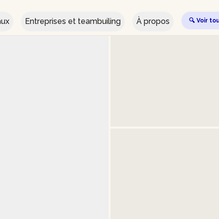
aux
Entreprises et teambuiling
À propos
🔍 Voir to