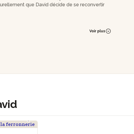
 naturellement que David décide de se reconvertir
'est le déclic !
Voir plus
. Puis,il se forme à l'école de Ferronnerie et
neur en ferronnerie d'art et coutellerie et
iers.
 d'entreprises locales.
id souhaite transmettre son savoir-faire dans le
rtes de son atelier de 60 m2 pour un moment
avid
yeux et faire naître de nouvelles vocations !