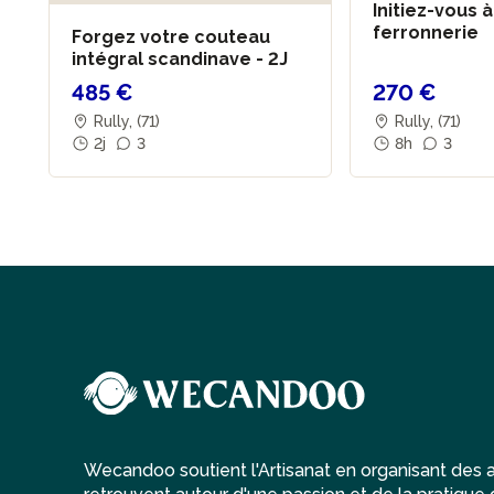
Initiez-vous à
ferronnerie
Forgez votre couteau
intégral scandinave - 2J
485 €
270 €
Rully, (71)
Rully, (71)
2j
3
8h
3
Wecandoo soutient l'Artisanat en organisant des at