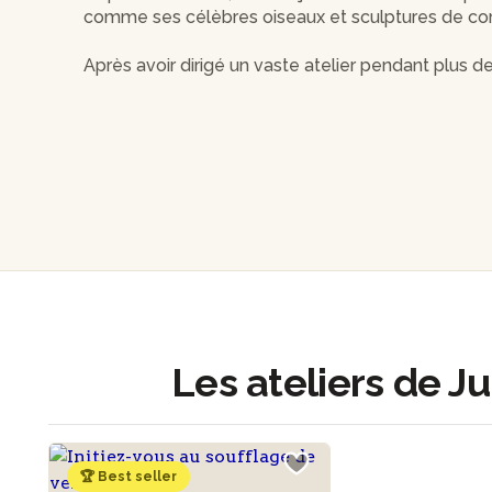
comme ses célèbres oiseaux et sculptures de cor
Après avoir dirigé un vaste atelier pendant plus d
un large public, la créatrice choisit de se recent
propice à l'échange et à la découverte.
Rejoignez l'atelier de Julie et entrez dans un mon
Les ateliers de Ju
🏆 Best seller