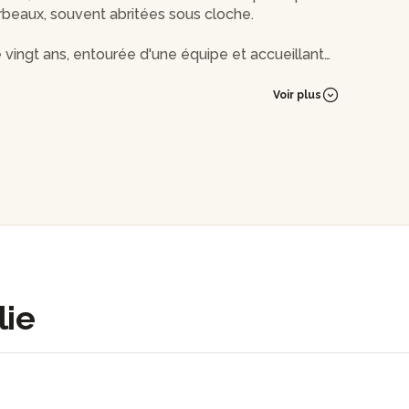
beaux, souvent abritées sous cloche.
e vingt ans, entourée d'une équipe et accueillant
rer dans un espace plus intimiste dans une ambiance
Voir plus
de où le verre prend vie sous vos yeux !
lie