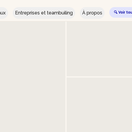
aux
Entreprises et teambuiling
À propos
🔍 Voir to