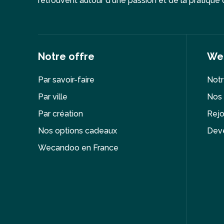
retrouvent autour d'une passion et de la pratique d
Notre offre
We
Par savoir-faire
Notr
Par ville
Nos 
Par création
Rejo
Nos options cadeaux
Deve
Wecandoo en France