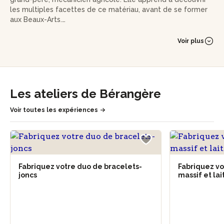
les multiples facettes de ce matériau, avant de se former
aux Beaux-Arts.
Installée dans son atelier depuis 2006, Bérangère y
Voir plus
façonne des bijoux unique. Son approche est aussi poétique
qu'expérimentale : elle fond son métal, fabrique son fil,
explore sans cesse de nouvelles techniques, et innove dans
la texture ou la matière.
Les ateliers de Bérangère
Enthousiaste et pédagogue, Bérangère transmet avec joie
son savoir-faire lors de sessions d'initiation. Rencontrez-la
Voir toutes les expériences
pour un moment tissé d’apprentissage et de passion !
Fabriquez votre duo de bracelets-
Fabriquez v
joncs
massif et la