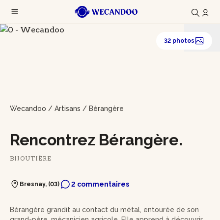
32 photos
Wecandoo
/
Artisans
/
Bérangère
Rencontrez Bérangère.
BIJOUTIÈRE
2 commentaires
Bresnay, (03)
Bérangère grandit au contact du métal, entourée de son
grand-père, mécanicien agricole. Elle apprend à découvrir