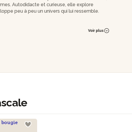
mes. Autodidacte et curieuse, elle explore
loppe peu à peu un univers qui lui ressemble.
pe importante en se consacrant pleinement à
 singulières dans son atelier : bougies gourmandes
Voir plus
uets de bougies délicats ou encore bougies bijou
s accueillir dans son univers parfumé, où chaque
ascale