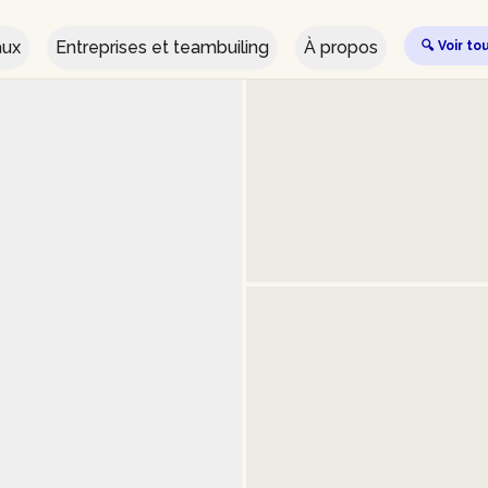
aux
Entreprises et teambuiling
À propos
🔍 Voir to