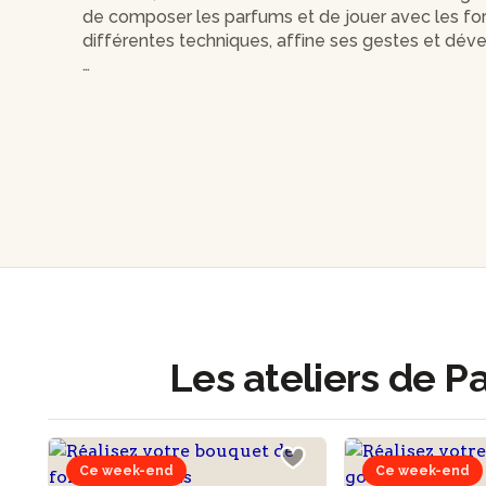
de composer les parfums et de jouer avec les for
différentes techniques, affine ses gestes et déve
En juin 2022, Pascale décide de franchir une éta
cette activité. Depuis, elle imagine des créations
aux allures de desserts, fondants parfumés, bouq
qui réservent une surprise à l’intérieur.
Sensible et passionnée, Pascale sera ravie de vou
bougie devient un objet d’émotion !
Les ateliers de P
Ce week-end
Ce week-end