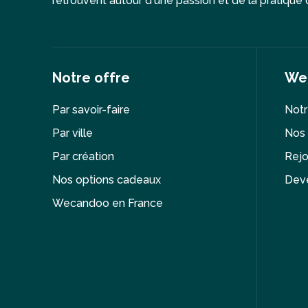
retrouvent autour d'une passion et de la pratique d
Notre offre
We
Par savoir-faire
Notr
Par ville
Nos 
Par création
Rejo
Nos options cadeaux
Deve
Wecandoo en France