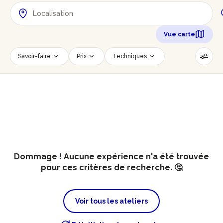
Vue carte
Savoir-faire
Prix
Techniques
Date
Créneau horaire
Nombre de personnes
Âge des participants
Accessible PMR
Réinitialiser les filtres
Dommage ! Aucune expérience n'a été trouvée
pour ces critères de recherche. 🤔
Voir tous les ateliers