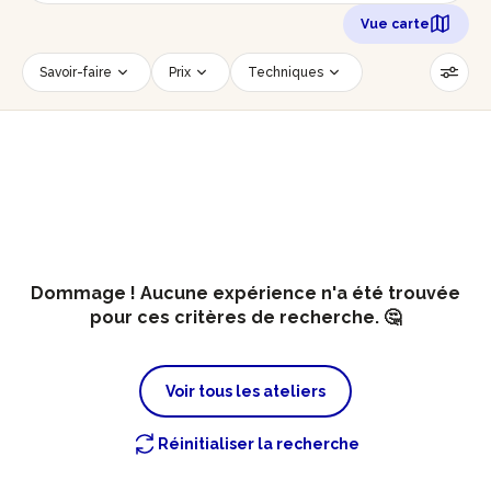
Vue carte
Savoir-faire
Prix
Techniques
Date
Créneau horaire
Nombre de personnes
Âge des participants
Accessible PMR
Réinitialiser les filtres
Dommage ! Aucune expérience n'a été trouvée
pour ces critères de recherche. 🤔
Voir tous les ateliers
Réinitialiser la recherche