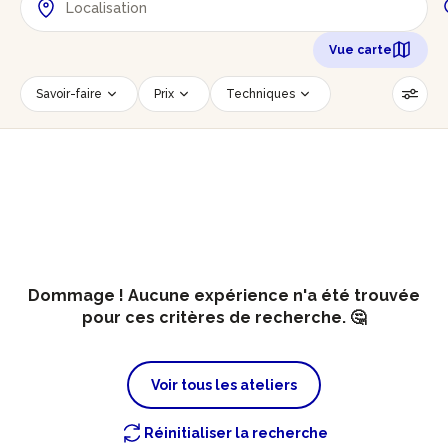
Vue carte
Savoir-faire
Prix
Techniques
Date
Créneau horaire
Nombre de personnes
Âge des participants
Accessible PMR
Réinitialiser les filtres
Dommage ! Aucune expérience n'a été trouvée
pour ces critères de recherche. 🤔
Voir tous les ateliers
Réinitialiser la recherche