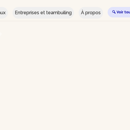
aux
Entreprises et teambuiling
À propos
🔍 Voir to
e