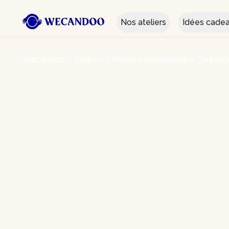
Nos ateliers
Idées cade
Wecandoo
/
Ateliers
/
Petite maroquinerie à Toulous