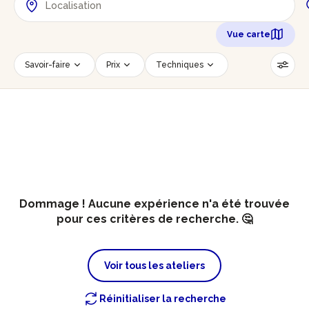
Vue carte
Savoir-faire
Prix
Techniques
Date
Créneau horaire
Nombre de personnes
Âge des participants
Accessible PMR
Réinitialiser les filtres
Dommage ! Aucune expérience n'a été trouvée
pour ces critères de recherche. 🤔
Voir tous les ateliers
Réinitialiser la recherche