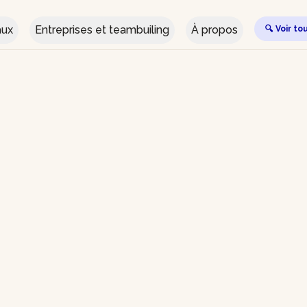
aux
Entreprises et teambuiling
À propos
🔍 Voir to