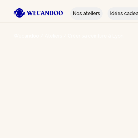
Nos ateliers
Idées cade
Wecandoo
/
Ateliers
/
Créer sa ceinture à Lyon