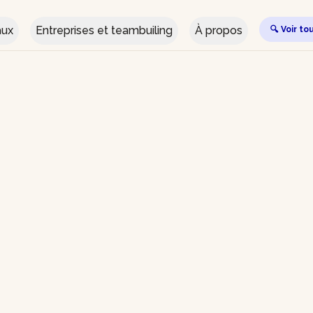
aux
Entreprises et teambuiling
À propos
🔍 Voir to