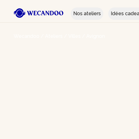
Nos ateliers
Idées cade
Wecandoo
/
Ateliers
/
Villes
/
Avignon