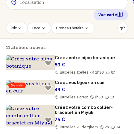
Vue carte
Prix
Date
Créneau horaire
Nombre de personnes
Âge des participants
11 ateliers trouvés
Accessible PMR
Réinitialiser les filtres
Créez votre bijou botanique
59 €
Bruxelles, Ixelles
2h30
67
Créez vos bijoux en cuir
Demain
49 €
Bruxelles, Forest
1h30
10
Créez votre combo collier-
bracelet en Miyuki
75 €
Bruxelles, Auderghem
2h
34