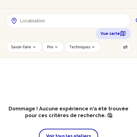
Vue carte
Savoir-faire
Prix
Techniques
Date
Créneau horaire
Nombre de personnes
Âge des participants
Accessible PMR
Réinitialiser les filtres
Dommage ! Aucune expérience n'a été trouvée
pour ces critères de recherche. 🤔
Voir tous les ateliers