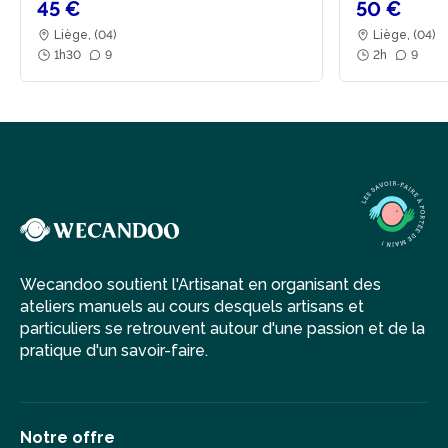
45 €
50 €
cosmétiques naturels, alliant habilement huiles essentielles
et végétales. Sa formation médicale lui permet de
Liège, (04)
Liège, (04)
sélectionner des produits purs, simples et naturels pour ses
1h30
9
2h
9
clients.
Rejoignez l'atelier de Luiza et embrassez la beauté
naturelle à ses côtés !
Wecandoo soutient l'Artisanat en organisant des
ateliers manuels au cours desquels artisans et
particuliers se retrouvent autour d'une passion et de la
pratique d'un savoir-faire.
Notre offre