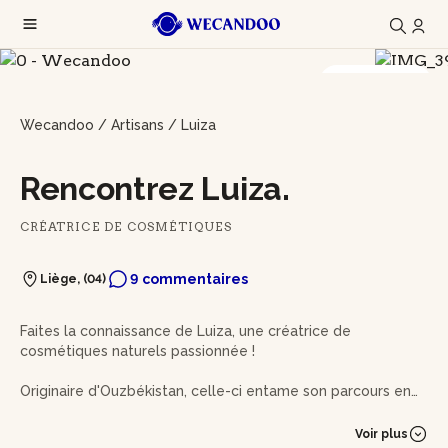
17 photos
Wecandoo
/
Artisans
/
Luiza
Rencontrez Luiza.
CRÉATRICE DE COSMÉTIQUES
9 commentaires
Liège, (04)
Faites la connaissance de Luiza, une créatrice de
cosmétiques naturels passionnée !
Originaire d'Ouzbékistan, celle-ci entame son parcours en
tant que pédiatre, tout étant déterminée à trouver des
solutions pour améliorer sa vie de famille.
Voir plus