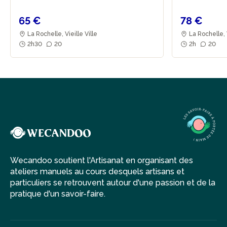
65 €
78 €
La Rochelle, Vieille Ville
La Rochelle, V
2h30
20
2h
20
Wecandoo soutient l'Artisanat en organisant des
ateliers manuels au cours desquels artisans et
particuliers se retrouvent autour d'une passion et de la
pratique d'un savoir-faire.