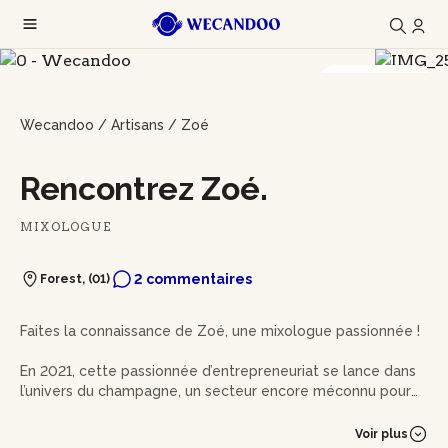
22 photos
Wecandoo
/
Artisans
/
Zoé
Rencontrez Zoé.
MIXOLOGUE
2 commentaires
Forest, (01)
Faites la connaissance de Zoé, une mixologue passionnée !
En 2021, cette passionnée d’entrepreneuriat se lance dans
l’univers du champagne, un secteur encore méconnu pour
elle. Celle-ci découvre alors un monde fascinant, riche en
savoir-faire et en traditions.
Voir plus